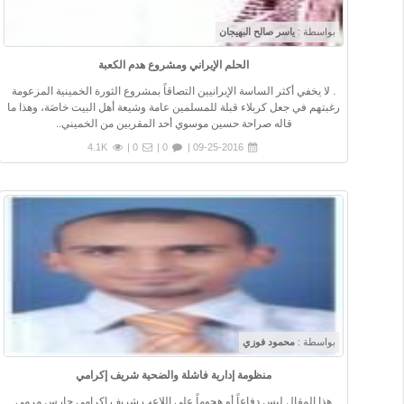
بواسطة :
ياسر صالح البهيجان
الحلم الإيراني ومشروع هدم الكعبة
. لا يخفي أكثر الساسة الإيرانيين التصاقاً بمشروع الثورة الخمينية المزعومة
رغبتهم في جعل كربلاء قبلة للمسلمين عامة وشيعة أهل البيت خاصَة، وهذا ما
قاله صراحة حسين موسوي أحد المقربين من الخميني..
4.1K
0 |
0 |
09-25-2016 |
بواسطة :
محمود فوزي
منظومة إدارية فاشلة والضحية شريف إكرامي
هذا المقال ليس دفاعاً أو هجوماً علي اللاعب شريف إكرامي حارس مرمي