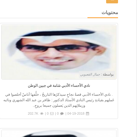
محتويات
بواسطة :
جمال القعبوبي
نادي الأحساء الأدبي شامة في جبين الوطن
. نادي الأحساء الأدبي قصةُ نجاحٍ سيذكرُها التاريخُ ، خلَّفها أناسٌ أخلصوا في
عَملهم بقيادةِ رئيس النادي الأستاذ الدكتور : ظافر بن عبد الله الشهري ونائبه
وزملائِهم الذين يَعملون جميعا بروحِ..
202.7K
0 |
0 |
04-19-2018 |