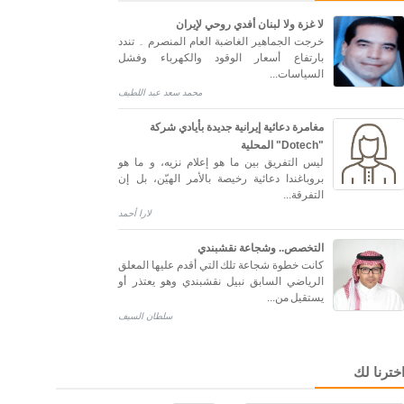
لا غزة ولا لبنان أفدي روحي ﻹيران
خرجت الجماهير الغاضبة العام المنصرم ۔ تندد
بارتفاع أسعار الوقود والكهرباء وفشل
السياسات...
محمد سعد عبد اللطیف
مغامرة دعائية إيرانية جديدة بأيادي شركة
"Dotech" المحلية
ليس التفريق بين ما هو إعلام نزيه، و ما هو
بروباغندا دعائية رخيصة بالأمر الهيّن، بل إن
التفرقة...
لارا أحمد
التخصص.. وشجاعة نقشبندي
كانت خطوة شجاعة تلك التي أقدم عليها المعلق
الرياضي السابق نبيل نقشبندي وهو يعتذر أو
يستقيل من...
سلطان السيف
خترنا لك