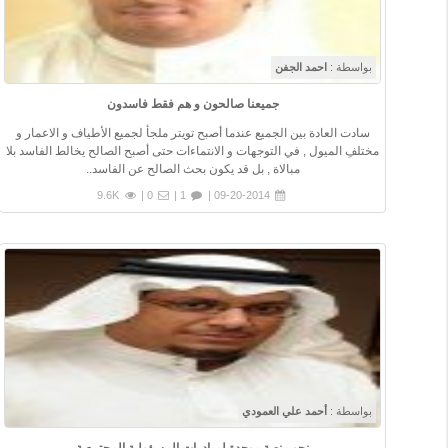
بواسطة :
احمد الجفن
جميعنا صالحون و هم فقط فاسدون
سادت العادة بين الجميع عندما أصبح تويتر ملجأ لجميع الأطياف و الاعمار و
مختلفِ الميول , في التوجهات و الانتماءات حتى أصبح الصالح يخالط الفاسد بلا
مبالاة , بل قد يكون بحث الصالح عن الفاسد..
9.6K
0 |
1 |
09-20-2014 |
بواسطة :
أحمد علي العمودي