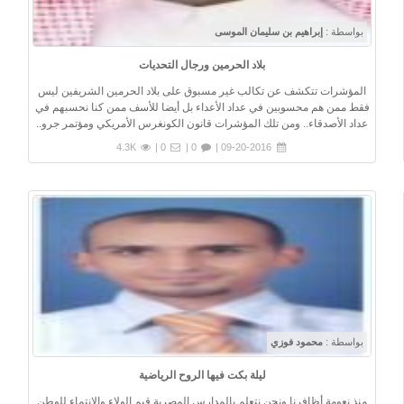
بواسطة :
إبراهيم بن سليمان الموسى
بلاد الحرمين ورجال التحديات
المؤشرات تتكشف عن تكالب غير مسبوق على بلاد الحرمين الشريفين ليس
فقط ممن هم محسوبين في عداد الأعداء بل أيضا للأسف ممن كنا نحسبهم في
عداد الأصدقاء.. ومن تلك المؤشرات قانون الكونغرس الأمريكي ومؤتمر جرو..
4.3K
0 |
0 |
09-20-2016 |
بواسطة :
محمود فوزي
ليلة بكت فيها الروح الرياضية
منذ نعومة أظافرنا ونحن نتعلم بالمدارس المصرية قيم الولاء والانتماء للوطن