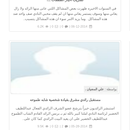
تسريب اخبار الصفقات ...!
في السنوات الاخيره ظهرت بعض المشاكل اللتي عانى منها الرائد ولا زال
يعاني منها وسوف يستمر يعاني منها ان لم يقف محبي النادي صف واحد ضد
هذه المشاكل . وما يزيد الامر سوء ان هذه المشاكل يتسبب..
6.2K
0 |
0 |
06-12-2014 |
بواسطة :
علي المضيان .
مستقبل رائدي مشرق بقيادة شخصية شابه طموحه
استبشر الرائديون خيراً بترشح عضو الشرف الرائدي الفعال عبداللطيف
الخضير لرئاسة النادي املنا كبير بالله ثم بـ برنس الرائد القادم الشاب الطموح
عبداللطيف الخضير على ان يعيد البيت الرائدي كما كان على..
9.5K
0 |
2 |
05-28-2014 |