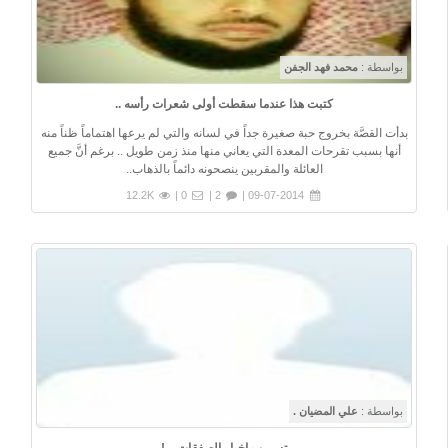
بواسطة :
محمد فهد الجفن
كتبت هذا عندما سقطت أولى شعرات رأسه ..
بدأت القصَّة بخروج حبة صغيرة جداً في لسانه والتي لم يرعها اهتماماً ظناً منه
أنها بسبب تقرحات المعدة التي يعاني منها منذ زمن طويل .. برغم أنَّ جميع
العائلة والمقربين ينصحونه دائماً بالذهاب..
12.2K
0 |
2 |
09-07-2014 |
بواسطة :
علي المضيان .