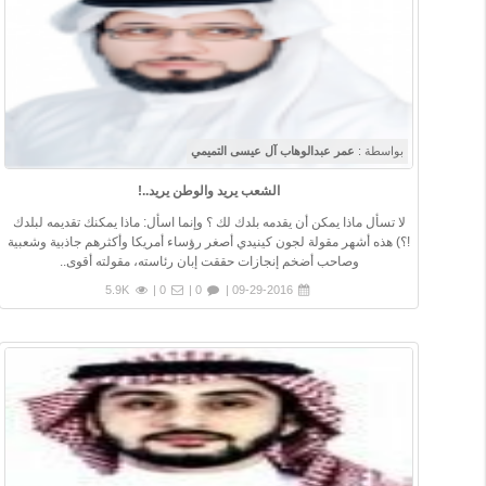
بواسطة :
عمر عبدالوهاب آل عيسى التميمي
الشعب يريد والوطن يريد..!
لا تسأل ماذا يمكن أن يقدمه بلدك لك ؟ وإنما اسأل: ماذا يمكنك تقديمه لبلدك
!؟) هذه أشهر مقولة لجون كينيدي أصغر رؤساء أمريكا وأكثرهم جاذبية وشعبية
وصاحب أضخم إنجازات حققت إبان رئاسته، مقولته أقوى..
5.9K
0 |
0 |
09-29-2016 |