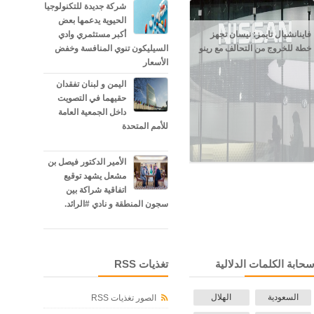
شركة جديدة للتكنولوجيا
الحيوية يدعمها بعض
فاينانشيال تايمز: نيسان تجهز
أكبر مستثمري وادي
خطة للخروج من التحالف مع رينو
السيليكون تنوي المنافسة وخفض
الأسعار
اليمن و لبنان تفقدان
حقيهما في التصويت
داخل الجمعية العامة
للأمم المتحدة
الأمير الدكتور فيصل بن
مشعل يشهد توقيع
اتفاقية شراكة بين
سجون المنطقة و نادي #الرائد.
حابة الكلمات الدلالية
تغذيات RSS
السعودية
الهلال
الصور تغذيات RSS