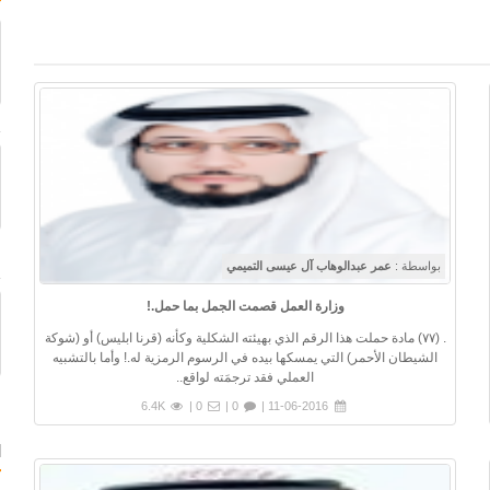
بواسطة :
عمر عبدالوهاب آل عيسى التميمي
وزارة العمل قصمت الجمل بما حمل.!
. (٧٧) مادة حملت هذا الرقم الذي بهيئته الشكلية وكأنه (قرنا ابليس) أو (شوكة
الشيطان الأحمر) التي يمسكها بيده في الرسوم الرمزية له.! وأما بالتشبيه
العملي فقد ترجمَته لواقع..
6.4K
0 |
0 |
11-06-2016 |
ا