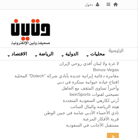
دخول
الرئيسية
محليات
الدولية
الرياضة
الاقتصاد
لا غزة ولا لبنان أفدي روحي ﻹيران
Bonus-Vegas
مغامرة دعائية إيرانية جديدة بأيادي شركة "Dotech" المحلية
افتتاح عيادة حيوانية مبتكرة في دبي
وأخيراً تساوى المثقف مع الجاهل
نصيحتي لقنوات beinSports
أرثي لكارهي السعودية المتجددة
هيئة الرياضة والمال السائب
نادي الأحساء الأدبي شامة في جبين الوطن
قرية الأفكار المرعبة
مستقبل الأجانب في السعودية
تغذيات RSS