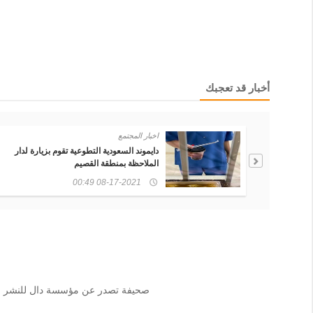
أخبار قد تعجبك
اخبار المجتمع
بزيارة لدار
بمشاركة الأيتام ... دايموند السعودية تقيم مبا
حماية الطيور )
08-08-2021 03:05
صحيفة تصدر عن مؤسسة دال للنشر الإلك