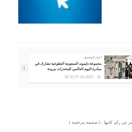
اخبار المجتمع
دايموند السعودية تشارك في ( فني يتكلم عني )
بجانب فريق فرشاة للرسم
06-21-2021 01:31
بر عن رأي كاتبها . ( صحيفة مرخصة )