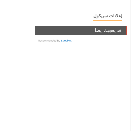
إعلانات سبيكول
قد يعجبك ايضا