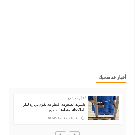
أخبار قد تعجبك
اخبار المجتمع
بمشاركة الأيتام ... دايموند السعودية تقيم مبادرة
( حماية الطيور )
08-08-2021 03:05