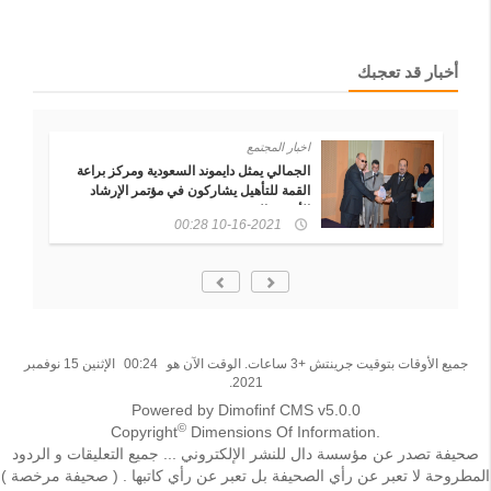
أخبار قد تعجبك
اخبار المجتمع
الجمالي يمثل دايموند السعودية ومركز براعة
القمة للتأهيل يشاركون في مؤتمر الإرشاد
الأسري النسخة ١٩ بجمهورية مصر
10-16-2021 00:28
جميع الأوقات بتوقيت جرينتش +3 ساعات. الوقت الآن هو
00:24
الإثنين 15 نوفمبر
2021.
Powered by Dimofinf CMS v5.0.0
©
Copyright
Dimensions Of Information.
صحيفة تصدر عن مؤسسة دال للنشر الإلكتروني ... جميع التعليقات و الردود
المطروحة لا تعبر عن رأي الصحيفة بل تعبر عن رأي كاتبها . ( صحيفة مرخصة )