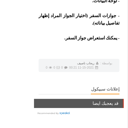
‏-‏ لوحة البيانات.‏
‏-‏ جوازات السفر (اختيار الجواز المراد إظهار
تفاصيل بياناته).‏
‏-‏ يمكنك استعراض جواز السفر.‏
بواسطة :
ريحاب ناصيف
0
0
0
11-15-2021 00:21
إعلانات سبيكول
قد يعجبك ايضا