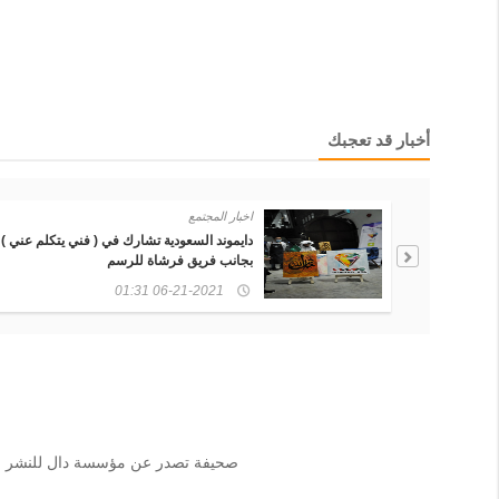
أخبار قد تعجبك
اخبار المجتمع
ة تشارك في
دايموند السعودية تشارك في ( فني يتكلم عني )
دة
بجانب فريق فرشاة للرسم
06-21-2021 01:31
صحيفة تصدر عن مؤسسة دال للنشر الإلك