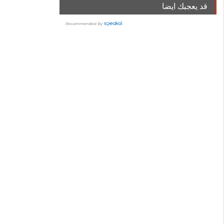
قد يعجبك ايضا