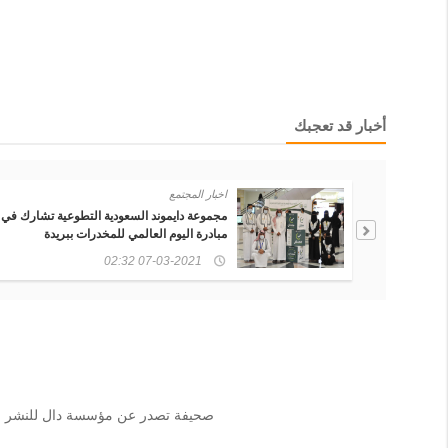
أخبار قد تعجبك
اخبار المجتمع
 التطوعية تشارك في
دايموند السعودية تشارك في ( فني يتك
درات ببريدة
بجانب فريق فرشاة للرسم
06-21-2021 01:31
صحيفة تصدر عن مؤسسة دال للنشر الإلك