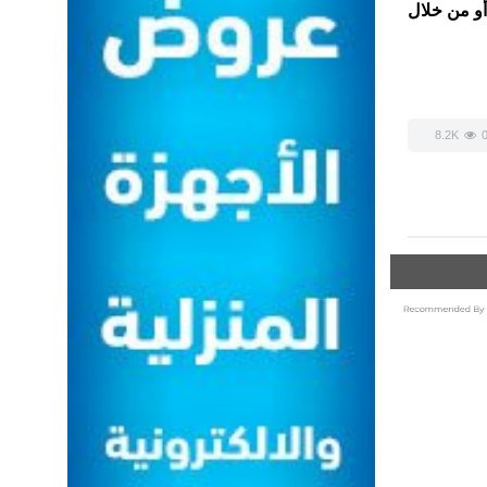
العمل وتشريعات الوزارة، والإبلاغ عن أي مخالفات يرصدونها عبر الاتصال بالرقم الموحد للبلاغات والشكاوى (19911) أو من خلال
8.2K