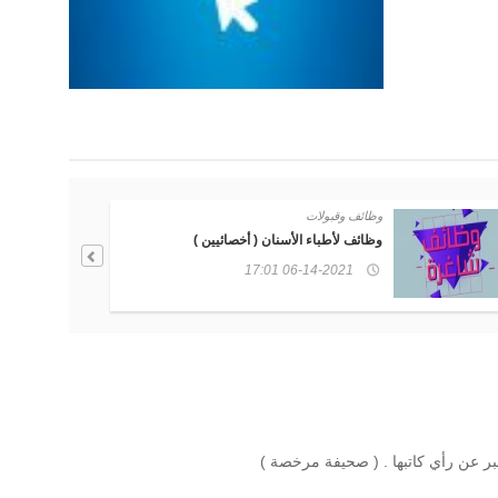
الاقتصاد
تابي تقدم خدمة (كاش باك) في السعودية و
الإمارات " اشتر الآن واسترد كاش "
06-09-2021 14:58
بر عن رأي كاتبها . ( صحيفة مرخصة )