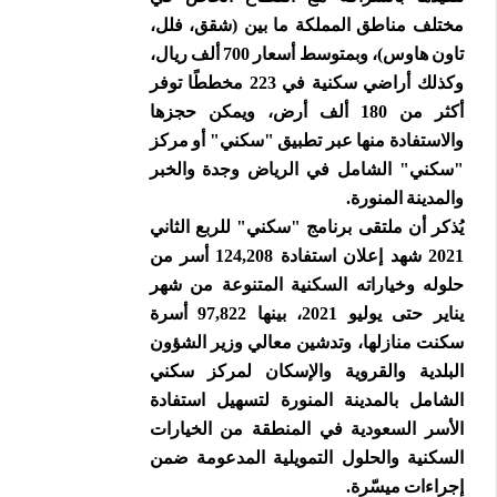
مختلف مناطق المملكة ما بين (شقق، فلل،
تاون هاوس)، وبمتوسط أسعار 700 ألف ريال،
وكذلك أراضي سكنية في 223 مخططًا توفر
أكثر من 180 ألف أرض، ويمكن حجزها
والاستفادة منها عبر تطبيق "سكني" أو مركز
"سكني" الشامل في الرياض وجدة والخبر
والمدينة المنورة.
يُذكر أن ملتقى برنامج "سكني" للربع الثاني
2021 شهد إعلان استفادة 124,208 أسر من
حلوله وخياراته السكنية المتنوعة من شهر
يناير حتى يوليو 2021، بينها 97,822 أسرة
سكنت منازلها، وتدشين معالي وزير الشؤون
البلدية والقروية والإسكان لمركز سكني
الشامل بالمدينة المنورة لتسهيل استفادة
الأسر السعودية في المنطقة من الخيارات
السكنية والحلول التمويلية المدعومة ضمن
إجراءات ميسّرة.