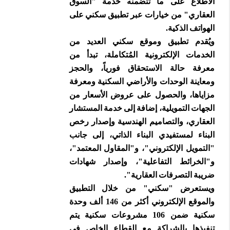
الاطلاع على ما تتضمنه خدمة "السوق
العقاري" من خيارات عبر تطبيق سكني على
الهواتف الذكية.
ويُقدم تطبيق وموقع سكني العديد من
الخدمات الإلكترونية المُتكاملة، تبدأ من
معرفة حالة الاستحقاق فورياً، والحجز
ومعاينة الوحدات والأراضي السكنية ومعرفة
مزاياها، والحصول على عروض الأسعار من
الجهات التمويلية، إضافة إلى خدمة المستشار
العقاري، والتصاميم الهندسية وإصدار رخص
البناء لمستفيدي البناء الذاتي، إلى جانب
"التمويل الإلكتروني"، و"المقاول المعتمد"،
و"الخرائط التفاعلية"، وإصدار شهادات
ضريبة التصرفات العقارية".
ويستعرض "سكني" من خلال التطبيق
والموقع الإلكتروني أكثر من 146 ألف وحدة
سكنية ضمن 106 مشروعات سكنية يتم
تنفيذها بالشراكة مع القطاع الخاص في