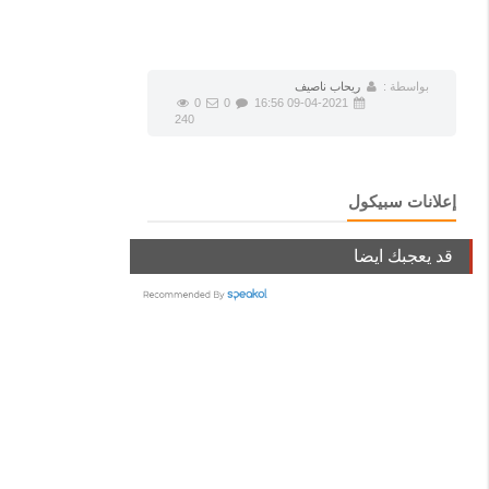
بواسطة :
ريحاب ناصيف
0
0
09-04-2021 16:56
240
إعلانات سبيكول
قد يعجبك ايضا