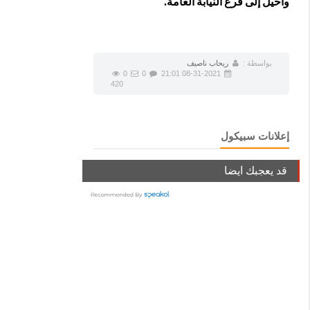
وأحيل إلى فرع النيابة العامة.
بواسطة :
ريحاب ناصيف
0
0
08-31-2021 21:01
420
إعلانات سبيكول
قد يعجبك ايضا