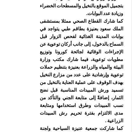
بتجميل الموقع بالنخيل والمسطحات الخضراء
وزيادة عدد البوابات.
كما شارك القطاع الصحي ممثلا بمستشفى
الملك سعود بعنيزة بطاقم طبي يتواجد في
بوابات المدينة الغذائية لفحص الزوار قبل
السماح بالدخول، إلى جانب أركان توعوية عن
الإجراءات الوقائية لجائحة كورونا وتوزيع
مطويات توعوية، فيما شارك مكتب وزارة
البيئة والمياه والزراعة بعنيزة بتنظيم حملات
توعویة وإرشادية على عدد من مزارع النخيل
بھدف الوقوف على عملية العناية بالنخيل من
تسميد ورش المبیدات المناسبة قبل نضج
الثمار، إضافةً إلى متابعة الجني والتأكد من
نسب المبيدات وطرق استخدامها ومتابعة
مدى الالتزام بفترة تحريم رش المبيدات
الزراعية .
كما شاركت جمعية عنيزة السياحية ولجنة