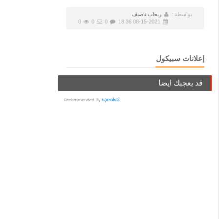
بواسطة :
ريحاب ناصيف
0
0
0
08-15-2021 18:36
إعلانات سبيكول
قد يعجبك ايضا