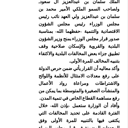
الملك سلمان بن عبدالعزيز آل سعود,
ولصاحب السمو الملكي الأمير محمد بن
سلمان بن عبدالعزيز ولي العهد نائب رئيس
مجلس الوزراء رئيس مجلس الشؤون
الاقتصادية والتنمية -حفظهما الله- بمناسبة
صدور قرار مجلس الوزراء بمنح وزير الشؤون
البلدية والقروية والإسكان صلاحية وقف
تطبيق جزاء بعض المخالفات البلدية والاكتفاء
بتنبيه المخالف للمرة الأولى.
وأكد معاليه أن القرار يأتي ضمن حرص الدولة
على رفع معدلات الامتثال للأنظمة واللوائح
والاشتراطات ومراعاة رواد الأعمال
والمنشآت الصغيرة والمتوسطة بما يمكن من
رفع مساهمة القطاع الخاص في تنمية المدن.
وأفاد أن الوزارة ستعمل -بإذن الله- خلال
الفترة القادمة على تحديد المخالفات التي
يكتفى فيها بالتنبيه للمرة الأولى وفق
المحددات المضمنة في قرار مجلس الوزراء