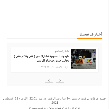
أخبار قد تعجبك
اخبار المجتمع
في
دايموند السعودية تشارك في ( فني يتكلم عني )
بجانب فريق فرشاة للرسم
06-21-2021 01:31
جميع الأوقات بتوقيت جرينتش +3 ساعات. الوقت الآن هو
22:01
الأربعاء 11 أغسطس
2021.
Powered by Dimofinf CMS v5.0.0