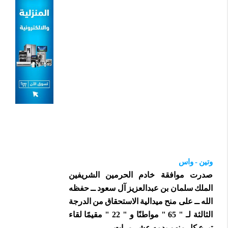
وتين - واس
صدرت موافقة خادم الحرمين الشريفين
الملك سلمان بن عبدالعزيز آل سعود ــ حفظه
الله ــ على منح ميدالية الاستحقاق من الدرجة
الثالثة لـ " 65 " مواطنًا و " 22 " مقيمًا لقاء
تبرع كل منهم بدمه عشر مرات.