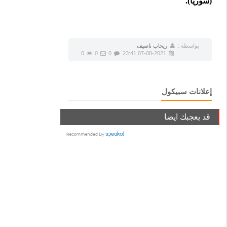
(سوريا).
بواسطة :
ريحاب ناصيف
0
0
0
07-08-2021 23:41
إعلانات سبيكول
قد يعجبك ايضا