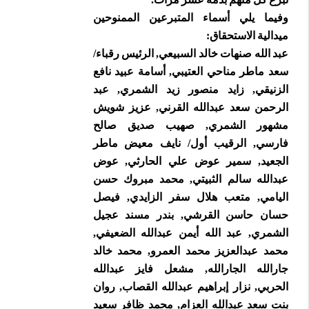
وفيما يلي أسماء المتبرعين الممنوحين
ميدالية الاستحقاق:
عبد الله صنهات خالد السبيعي, الرئيس رقباء/
سعد ماطر مناحي العتيبي, أسامة عبيد نافع
الزنيقي, زايد منصور زيد الشمري, عبد
الرحمن سعد عبدالله القرني, عزيز شويش
مشهور الشمري, صهيب صديق صالح
فارسي, الرقيب أول/ نايف معيض ماطر
الجعيد, سمير عوض علي الحارثي, عوض
عبدالله سالم الثبيتي, محمد مبروك حسن
اليامي, متعب هلال سفر الزايدي, فيصل
حسان حاسن القرشي, بندر مسند عجيل
الشمري, عبد الله أيمن عبدالله الضعيفي,
محمد عبدالعزيز محمد العمرو, محمد خالد
جارالله الجارالله, مشعل فايز عبدالله
الحربي, نزار إبراهيم عبدالله القصاب, روان
بنت سعد عبدالله العزام, محمد ظافر سعيد