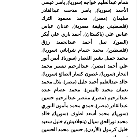
همام عبدالحليم خواجه (سوريا), ياسر عيسى
الأحمد (سوريا), ياسر مدحت عبدالقادر
سليمان (مصر), محمد محمود الترك
(فلسطيني بوثيقة مصرية), عدنان عباس
عباس علي (باكستان), أحمد باري علي أبكر
(اليمن), نبيل أحمد عبدالحميد رزق
(فلسطين), محمد حسام شراباتي (سوريا),
محمد جميل بشير القصار (سوريا), أيمن أنور
علي أحمد (مصر), عبدالرحيم تيسير محمد
النجار (سوريا), غصون كسار الصائغ (سوريا),
خالد عبدالعليم أحمد خليل (مصر), بلال محمد
نعمان محمد (اليمن), محمد عصام عبده
عبدالرحيم (مصر), منتصر عبدالرحيم حسين
عبدالقادر (مصر), حمدي محمد مأمون النوري
(سوريا), محمد أسعد لطوف (سوريا), خالد
محمد نورالحق سيال (بنجلاديش), خليل سعيد
خليل كرمول (الأردن), حسين محمد الحسين