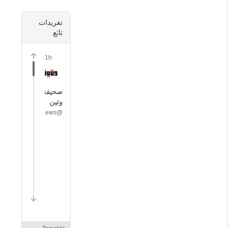
تغريدات
تابَع
1h
صحيفة
وتين
@wateennews
#
ع
ا
ج
ل
|
ع
و
د
ة
ح
ر