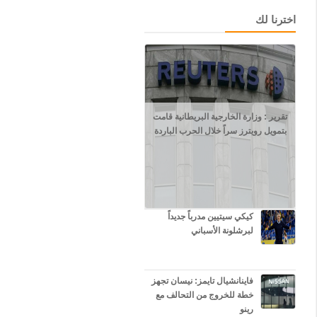
ف
اخترنا لك
ي
م
ط
ا
ر
ا
ل
خ
تقرير : وزارة الخارجية البريطانية قامت
ر
بتمويل رويترز سراً خلال الحرب الباردة
ط
و
م
ف
ي
#
ا
كيكي سيتيين مدرباً جديداً
ل
لبرشلونة الأسباني
س
و
د
ا
فاينانشيال تايمز: نيسان تجهز
ن
خطة للخروج من التحالف مع
رينو