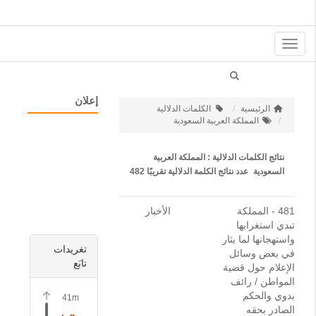
Toggle
navigation
إعلان
الرئيسية
الكلمات الدلالية
المملكة العربية السعودية
نتائج الكلمات الدلالية : المملكة العربية
السعودية
عدد نتائج الكلمة الدلالية تقريبًا
482
481 -
المملكة
الأخبار
تبدي استغرابها
واستهجانها لما يثار
تغريدات
في بعض وسائل
تابَع
الإعلام حول قضية
المواطن / رائف
بدوي والحكم
41m
الصادر بحقه