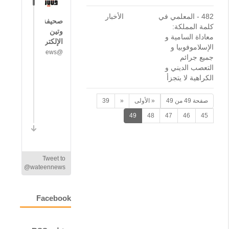
482 -
المعلمي في
الأخبار
صحيفة
كلمة المملكة:
وتين
معاداة السامية و
الإلكترونية
الإسلاموفوبيا و
@wateennews
جميع جرائم
ا
التعصب الديني و
ل
الكراهية لا يتجزأ
ف
ت
ح
صفحة 49 من 49
« الأولى
«
39
ي
49
48
47
46
45
ت
غ
ل
ب
ع
Tweet to
ل
@wateennews
ى
ا
ل
Facebook
ع
ي
ن