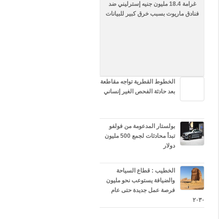
ا
غرامة 18.4 مليون جنيه إسترليني ضد
ل
فنادق ماريوت بسبب خرق كبير للبيانات
إ
ل
ك
ت
ر
و
ن
ي
الخطوط القطرية تواجه مقاطعة
ة
بعد حادثة الفحص الغير إنساني
h
t
t
p
بولستار المدعومة من فولفو
s
تبدأ محادثات لجمع 500 مليون
:
دولار
/
/
t
الخطيب : قطاع السياحة
.
والضيافة يستوعب نحو مليون
c
فرصة عمل جديدة حتى عام
o
٢٠٣٠
/
q