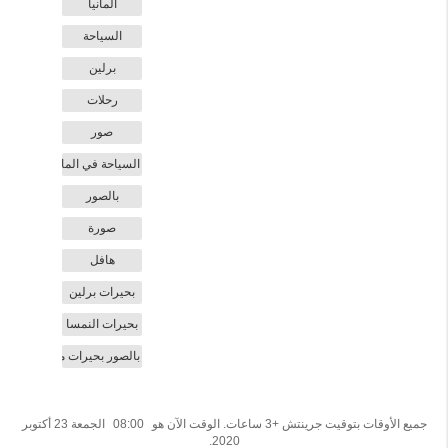
المانيا
السياحة
برلين
رحلات
صور
السياحة في المانيا
بالصور
صورة
هافل
بحيرات برلين
بحيرات النمسا
بالصور بحيرات مدينة فورستنبرغ هافل " velF
جميع الأوقات بتوقيت جرينتش +3 ساعات. الوقت الآن هو
08:00
الجمعة 23 أكتوبر
2020.