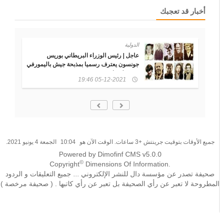
أخبار قد تعجبك
الدولية
عاجل | رئيس الوزراء البريطاني بوريس
جونسون يعترف رسميا بمذبحة جيش باليمورفي
ويقدم اعتذار رسمي
05-12-2021 19:46
جميع الأوقات بتوقيت جرينتش +3 ساعات. الوقت الآن هو
10:04
الجمعة 4 يونيو 2021.
Powered by Dimofinf CMS v5.0.0
©
Copyright
Dimensions Of Information.
صحيفة تصدر عن مؤسسة دال للنشر الإلكتروني ... جميع التعليقات و الردود
المطروحة لا تعبر عن رأي الصحيفة بل تعبر عن رأي كاتبها . ( صحيفة مرخصة )