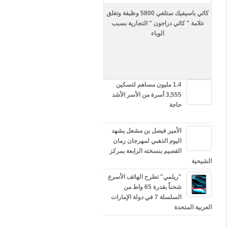
ة
ا
كاثي باسيفيك ستلغي 5800 وظيفة وتغلق
ل
علامة " كاثي دراجون " التجارية بسبب
م
الوباء
ت
أ
ه
ل
ي
ن
1.4 مليون مساهم لتسكين
ل
3,555 أسرة من الأسر الأشد
ل
حاجة
م
ش
ا
الأمير فيصل بن مشعل يشهد
ر
اليوم الذهبي لمهرجان رمان
ك
القصيم بنسخته الرابعة بمركز
ة
الشيحية
ف
ي
"ريلمي" تطرح الهاتف الأسرع
م
شحناً بقدرة 65 واط من
س
السلسلة 7 في دولة الإمارات
ا
العربية المتحدة
ب
ق