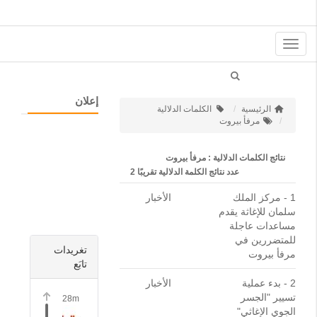
Toggle
navigation
إعلان
الرئيسية
الكلمات الدلالية
مرفأ بيروت
نتائج الكلمات الدلالية : مرفأ بيروت
عدد نتائج الكلمة الدلالية تقريبًا
2
1 -
مركز الملك
الأخبار
سلمان للإغاثة يقدم
مساعدات عاجلة
للمتضررين في
تغريدات
مرفأ بيروت
تابَع
2 -
بدء عملية
الأخبار
تسيير "الجسر
28m
الجوي الإغاثي"