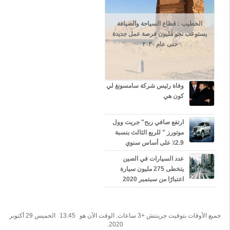
د
ة
ج
الخطيب : قطاع السياحة والضيافة
ر
يستوعب نحو مليون فرصة عمل جديدة
ح
حتى عام ٢٠٣٠
ى
(
و
ف
ق
وفاة رئيس شركة سامسونغ لي
اً
كون هي
ل
و
س
ارتفع صافي ربح" جريت وول
ا
موتورز " للربع الثالث بنسبة
ئ
2.9٪ على أساس سنوي
ل
إ
عدد السيارات في الصين
ع
يتخطى 275 مليون سيارة
ل
اعتبارًا من سبتمبر 2020
ا
م
ف
ر
جميع الأوقات بتوقيت جرينتش +3 ساعات. الوقت الآن هو
13:45
الخميس 29 أكتوبر
ن
2020.