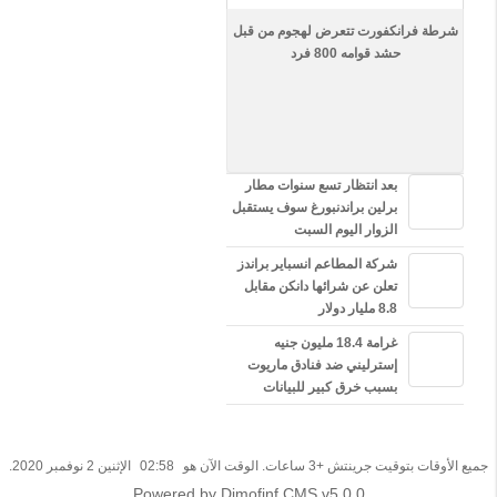
ت
ك
شرطة فرانكفورت تتعرض لهجوم من قبل
ا
حشد قوامه 800 فرد
ر
ا
ل
ا
ج
ت
م
بعد انتظار تسع سنوات مطار
ا
برلين براندنبورغ سوف يستقبل
ع
الزوار اليوم السبت
ي
h
شركة المطاعم انسباير براندز
t
تعلن عن شرائها دانكن مقابل
t
8.8 مليار دولار
p
s
غرامة 18.4 مليون جنيه
:
إسترليني ضد فنادق ماريوت
/
بسبب خرق كبير للبيانات
/
t
.
c
جميع الأوقات بتوقيت جرينتش +3 ساعات. الوقت الآن هو
02:58
الإثنين 2 نوفمبر 2020.
o
Powered by Dimofinf CMS v5.0.0